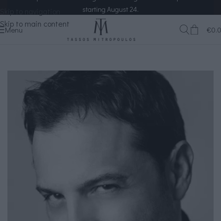
starting August 24.
Skip to navigation
Skip to main content
Menu
€
0.