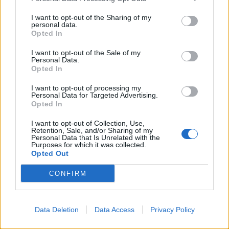
την αρχή, υιοθέτησε τη φιλοσοφία ότι κάθε ένδυμα είναι ένα
μοναδικό έργο τέχνης. Στα 17 του, παρουσίασε την πρώτη του
I want to opt-out of the Sharing of my
personal data.
επίδειξη μόδας, και στα 23 ίδρυσε την πρώτη του εταιρεία μαζικής
Opted In
παραγωγής, εστιάζοντας στην εκλεπτυσμένη αισθητική και την
υψηλή ποιότητα.
I want to opt-out of the Sale of my
Personal Data.
Opted In
Με τον καιρό, επεκτάθηκε στη σχεδίαση βραδινών και luxury fashion
sport ενδυμάτων, καθώς και αξεσουάρ, δερμάτινα, γούνες, τσάντες
I want to opt-out of processing my
Personal Data for Targeted Advertising.
και υποδήματα. Η αφοσίωσή του στην καινοτομία αποτυπώνεται
Opted In
στους πρωτότυπους συνδυασμούς υλικών που χρησιμοποιεί.
I want to opt-out of Collection, Use,
Retention, Sale, and/or Sharing of my
Μέσα σε σύντομο χρονικό διάστημα, οι συλλογές του κατέκτησαν
Personal Data that Is Unrelated with the
Purposes for which it was collected.
exclusive boutiques και καταστήματα σε Ελλάδα και εξωτερικό. Το
Opted Out
όνομά του έχει γίνει συνώνυμο της ποιότητας και της καινοτομίας,
καθιστώντας τον έναν από τους πιο εμβληματικούς σχεδιαστές της
CONFIRM
σύγχρονης μόδας.
Αποστολές & Επιστροφές
Data Deletion
Data Access
Privacy Policy
Οδηγός Μεγεθών
Οδηγίες Πλυσίματος