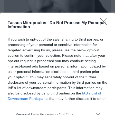
Tassos Mitropoulos -
Do Not Process My Personal
Information
If you wish to opt-out of the sale, sharing to third parties, or
processing of your personal or sensitive information for
targeted advertising by us, please use the below opt-out
section to confirm your selection. Please note that after your
opt-out request is processed you may continue seeing
interest-based ads based on personal information utilized by
us or personal information disclosed to third parties prior to
your opt-out. You may separately opt-out of the further
disclosure of your personal information by third parties on the
IAB’s list of downstream participants. This information may
also be disclosed by us to third parties on the
IAB’s List of
Η επαγγελματική του πορεία στον χώρο της μόδας ξεκίνησε σε
Downstream Participants
that may further disclose it to other
νεαρή ηλικία, όταν δημιούργησε γυναικεία και ανδρικά χειροποίητα
third parties.
πλεκτά, διακοσμημένα με κεντήματα και ζωγραφική στο χέρι. Από
Personal Data Processing Opt Outs