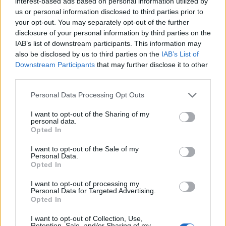
Ενισχυμένες ραφές και μπανέλες για σταθερή εφαρμογή
interest-based ads based on personal information utilized by
us or personal information disclosed to third parties prior to
Ρυθμιζόμενες τιράντες και φερμουάρ στην πλάτη
your opt-out. You may separately opt-out of the further
Λεπτομέρεια δαντέλας στο ντεκολτέ για θηλυκό αποτέλεσμα
disclosure of your personal information by third parties on the
Ιδανικό για συνδυασμό με παντελόνια ή φούστες για βραδινές
IAB’s list of downstream participants. This information may
εμφανίσεις
also be disclosed by us to third parties on the
IAB’s List of
Downstream Participants
that may further disclose it to other
Δεν βρίσκω το νούμερο ή το χρώμα που επιθυμώ.
third parties.
Κωδικός προϊόντος:
ΤΜ34607
Personal Data Processing Opt Outs
Κατηγορίες:
FW 25-26
,
ΜΠΛΟΥΖΕΣ
,
ALL PRODUCTS
I want to opt-out of the Sharing of my
personal data.
Share:
Opted In
Frequently bought together
I want to opt-out of the Sale of my
Personal Data.
Opted In
I want to opt-out of processing my
Personal Data for Targeted Advertising.
Opted In
I want to opt-out of Collection, Use,
Retention, Sale, and/or Sharing of my