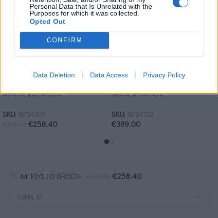
Personal Data that Is Unrelated with the
Purposes for which it was collected.
Opted Out
CONFIRM
Data Deletion
Data Access
Privacy Policy
ΜΠΟΥΣΤΟ BRODIE
JACKET BRODIE
SKU:
ΤΜ34607
SKU:
ΤΜ34702
€
258.40
€
389.00
€
323.00
ΜΠΟΥΣΤΟ BRODIE
€
258.40
€
323.00