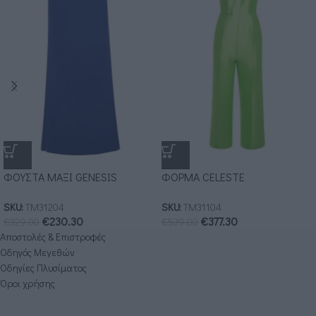
ΦΟΥΣΤΑ MΑΞΙ GENESIS
ΦΟΡΜΑ CELESTE
SKU:
ΤΜ31204
SKU:
ΤΜ31104
€
230.30
€
377.30
€
329.00
€
539.00
Αποστολές & Επιστροφές
Οδηγός Μεγεθών
Οδηγίες Πλυσίματος
Όροι χρήσης