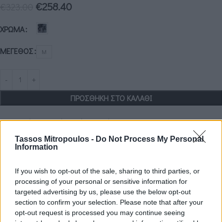
€
258.40
€
323.00
ΧΡΏΜΑ
ΜΈΓΕΘΟΣ
M
ΠΡΟΣΘΉΚΗ ΣΤΟ ΚΑΛΆΘΙ
Κάνε τις αγορές σου εύκολα & γρήγορα με KLARNA
έως 3 άτοκες δόσεις χωρίς πιστωτική κάρτα!
Tassos Mitropoulos -
Do Not Process My Personal
Information
Add to wishlist
Size guide
If you wish to opt-out of the sale, sharing to third parties, or
processing of your personal or sensitive information for
Περιγραφή
targeted advertising by us, please use the below opt-out
80%COT 20%PES
section to confirm your selection. Please note that after your
Μπούστο με επικάλυψη δαντέλας και σατινέ όψη
opt-out request is processed you may continue seeing