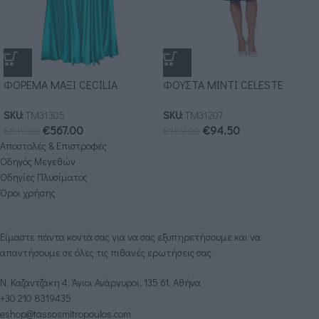
ΦΟΡΕΜΑ ΜΑΞΙ CECILIA
ΦΟΥΣΤΑ ΜΙΝΤΙ CELESTE
SKU:
ΤΜ31305
SKU:
ΤΜ31207
€
567.00
€
94.50
€
810.00
€
189.00
Αποστολές & Επιστροφές
Οδηγός Μεγεθών
Οδηγίες Πλυσίματος
Όροι χρήσης
Είμαστε πάντα κοντά σας για να σας εξυπηρετήσουμε και να
απαντήσουμε σε όλες τις πιθανές ερωτήσεις σας.
Ν. Καζαντζάκη 4, Άγιοι Ανάργυροι, 135 61, Αθήνα
+30 210 8319435
eshop@tassosmitropoulos.com