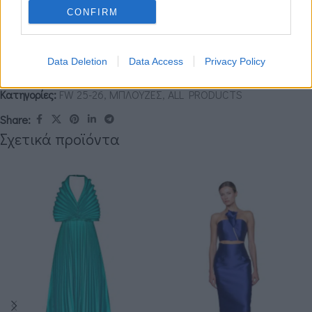
Ελαστικό τελείωμα στη μέση για σταθερή εφαρμογή
CONFIRM
Κομψό και θηλυκό σχέδιο, ιδανικό για day-to-night εμφανίσεις
Δεν βρίσκω το νούμερο ή το χρώμα που επιθυμώ.
Data Deletion
Data Access
Privacy Policy
Κωδικός προϊόντος:
ΤΜ34405
Κατηγορίες:
FW 25-26
,
ΜΠΛΟΥΖΕΣ
,
ALL PRODUCTS
Share:
Σχετικά προϊόντα