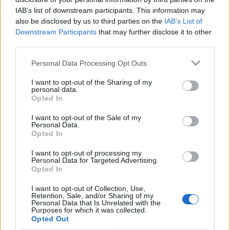
IAB’s list of downstream participants. This information may
ΧΡΏΜΑ
also be disclosed by us to third parties on the
IAB’s List of
Downstream Participants
that may further disclose it to other
ΜΈΓΕΘΟΣ
L
M
S
third parties.
Personal Data Processing Opt Outs
I want to opt-out of the Sharing of my
ΠΡΟΣΘΉΚΗ ΣΤΟ ΚΑΛΆΘΙ
personal data.
Opted In
Κάνε τις αγορές σου εύκολα & γρήγορα με KLARNA
I want to opt-out of the Sale of my
Personal Data.
έως 3 άτοκες δόσεις χωρίς πιστωτική κάρτα!
Opted In
I want to opt-out of processing my
Add to wishlist
Size guide
Personal Data for Targeted Advertising.
Opted In
Περιγραφή
I want to opt-out of Collection, Use,
100%PES
Retention, Sale, and/or Sharing of my
Personal Data that Is Unrelated with the
Μπλούζα χωρίς μανίκια με χαλαρή, κομψή γραμμή
Purposes for which it was collected.
Ίσια λαιμόκοψη και πλούσιες σούρες που δημιουργούν κίνηση
Opted Out