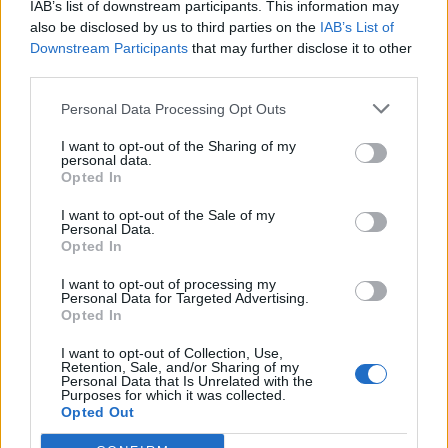
IAB’s list of downstream participants. This information may
also be disclosed by us to third parties on the
IAB’s List of
Κάνε τις αγορές σου εύκολα & γρήγορα με KLARNA
Downstream Participants
that may further disclose it to other
έως 3 άτοκες δόσεις χωρίς πιστωτική κάρτα!
third parties.
Personal Data Processing Opt Outs
Add to wishlist
Size guide
I want to opt-out of the Sharing of my
personal data.
Περιγραφή
Opted In
97%PES 3%SP
I want to opt-out of the Sale of my
Γιλέκο σε tailored γραμμή
Personal Data.
Βαθύ V ντεκολτέ με μεγάλο πέτο
Opted In
Κλείσιμο μπροστά με κουμπιά
I want to opt-out of processing my
Διακοσμητικές τσέπες στο μπροστινό μέρος
Personal Data for Targeted Advertising.
Opted In
Ζωνάκι στην πλάτη με κουμπιά για εφαρμογή στη μέση
Ιδανικό για κομψά office και formal looks
I want to opt-out of Collection, Use,
Retention, Sale, and/or Sharing of my
Personal Data that Is Unrelated with the
Purposes for which it was collected.
Opted Out
Δεν βρίσκω το νούμερο ή το χρώμα που επιθυμώ.