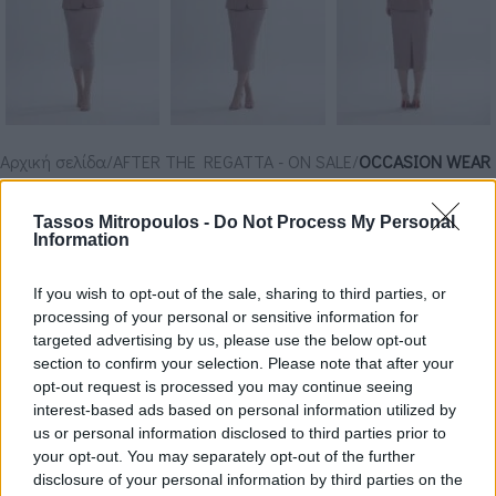
Αρχική σελίδα
AFTER THE REGATTA - ON SALE
OCCASION WEAR
Tassos Mitropoulos -
Do Not Process My Personal
ΓΙΛΕΚΟ FUSE
Information
€
232.00
€
290.00
If you wish to opt-out of the sale, sharing to third parties, or
processing of your personal or sensitive information for
ΧΡΏΜΑ
targeted advertising by us, please use the below opt-out
section to confirm your selection. Please note that after your
ΜΈΓΕΘΟΣ
opt-out request is processed you may continue seeing
S
interest-based ads based on personal information utilized by
us or personal information disclosed to third parties prior to
your opt-out. You may separately opt-out of the further
disclosure of your personal information by third parties on the
ΠΡΟΣΘΉΚΗ ΣΤΟ ΚΑΛΆΘΙ