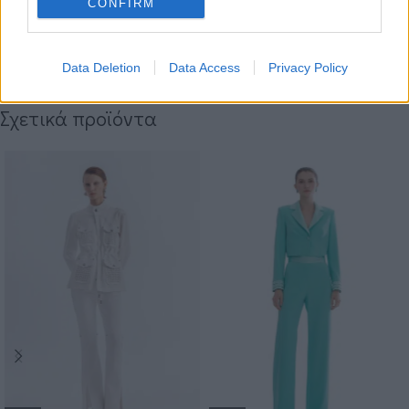
CONFIRM
Κωδικός προϊόντος:
ΤΜ35704
Κατηγορίες:
AFTER THE REGATTA - ON SALE
,
OCCASION WEAR
,
ΠΑΝΩΦΟΡΙΑ
Data Deletion
Data Access
Privacy Policy
Share:
Σχετικά προϊόντα