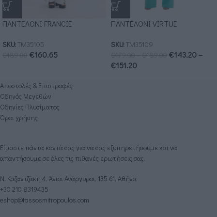
ΠΑΝΤΕΛΟΝΙ FRANCIE
ΠΑΝΤΕΛΟΝΙ VIRTUE
SKU:
ΤΜ35105
SKU:
ΤΜ35109
€
160.65
€
143.20
–
€
189.00
€
179.00
–
€
189.00
€
151.20
Αποστολές & Επιστροφές
Οδηγός Μεγεθών
Οδηγίες Πλυσίματος
Όροι χρήσης
Είμαστε πάντα κοντά σας για να σας εξυπηρετήσουμε και να
απαντήσουμε σε όλες τις πιθανές ερωτήσεις σας.
Ν. Καζαντζάκη 4, Άγιοι Ανάργυροι, 135 61, Αθήνα
+30 210 8319435
eshop@tassosmitropoulos.com