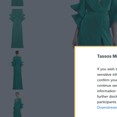
Tassos Mi
If you wish 
sensitive in
confirm you
continue se
information 
further disc
participants
Downstream 