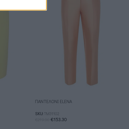
ΠΑΝΤΕΛΟΝΙ ELENA
SKU:
ΤΜ31102
€
153.30
€
219.00