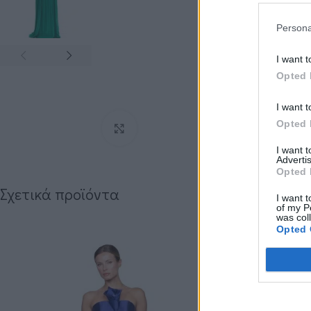
Persona
I want t
Opted 
I want t
Opted 
Click to enlarge
I want 
Advertis
Opted 
Σχετικά προϊόντα
I want t
of my P
was col
Opted 