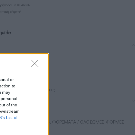
 γρήγορα με KLARNA
τωτική κάρτα!
guide
λή υφή
ι τη σιλουέτα
 για dramatic κίνηση
sonal or
 διακριτική λάμψη
ection to
ις και βραδινές εμφανίσεις
ou may
 personal
μα που επιθυμώ.
out of the
 downstream
B’s List of
PRING / SUMMER
,
SS 25
,
ΦΟΡΕΜΑΤΑ / ΟΛΟΣΩΜΕΣ ΦΟΡΜΕΣ