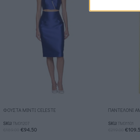
ΦΟΥΣΤΑ ΜΙΝΤΙ CELESTE
ΠΑΝΤΕΛΟΝΙ A
SKU:
ΤΜ31207
SKU:
ΤΜ31101
€
94.50
€
109.
€
189.00
€
219.00