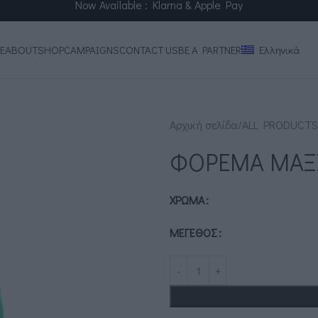
Now Available : Klarna & Apple Pay
Ελληνικά
E
ABOUT
SHOP
CAMPAIGNS
CONTACT US
BE A PARTNER
Αρχική σελίδα
ALL PRODUCTS
ΦΟΡΕΜΑ ΜΑΞ
ΧΡΏΜΑ
ΜΈΓΕΘΟΣ