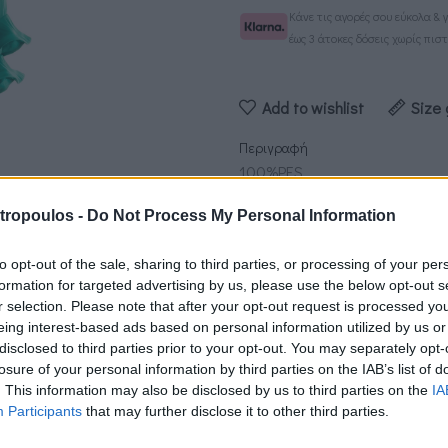
Κάνε τις αγορές σου εύκολα &
έως 3 άτοκες δόσεις χωρίς πισ
Add to wishlist
Size 
Περιγραφή
100%PES
Αέρινο μάξι φόρεμα με πολυτε
tropoulos -
Do Not Process My Personal Information
Κρουαζέ σχέδιο που αγκαλιάζε
Εντυπωσιακά layered μανίκια
to opt-out of the sale, sharing to third parties, or processing of your per
Κουμπί-κόσμημα στο πλάι για
formation for targeted advertising by us, please use the below opt-out s
Ιδανική επιλογή για εκδηλώσε
r selection. Please note that after your opt-out request is processed y
eing interest-based ads based on personal information utilized by us or
Δεν βρίσκω το νούμερο ή το χρώ
disclosed to third parties prior to your opt-out. You may separately opt-
losure of your personal information by third parties on the IAB’s list of
Κωδικός προϊόντος:
ΤΜ33338
. This information may also be disclosed by us to third parties on the
IA
Κατηγορίες:
ALL PRODUCTS
,
S
Participants
that may further disclose it to other third parties.
Share: