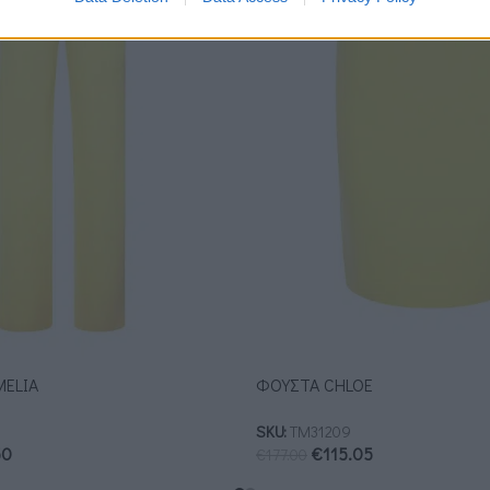
MELIA
ΦΟΥΣΤΑ CHLOE
SKU:
ΤΜ31209
50
€
115.05
€
177.00