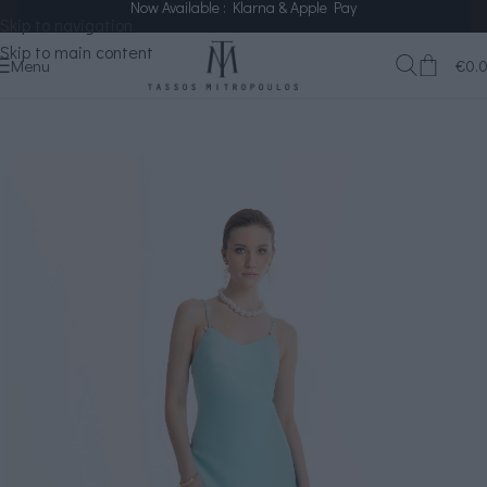
Now Available : Klarna & Apple Pay
Skip to navigation
Skip to main content
Menu
€
0.