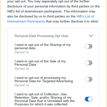
your opt-out. You may separately opt-out of the further
ΠΡΟΣΘΉΚΗ ΣΤΟ ΚΑΛΆΘΙ
disclosure of your personal information by third parties on the
IAB’s list of downstream participants. This information may
Κάνε τις αγορές σου εύκολα & γρήγορα με KLARNA
also be disclosed by us to third parties on the
IAB’s List of
έως 3 άτοκες δόσεις χωρίς πιστωτική κάρτα!
Downstream Participants
that may further disclose it to other
third parties.
Add to wishlist
Size guide
Personal Data Processing Opt Outs
I want to opt-out of the Sharing of my
Περιγραφή
personal data.
100% PES
Opted In
Αέρινο και κομψό slip dress με μίνιμαλ αισθητική και πολυτελές
I want to opt-out of the Sale of my
σατέν ύφασμα.
Personal Data.
Ρυθμιζόμενες λεπτές τιράντες με διακριτικά μεταλλικά στοιχεία
Opted In
για άψογη εφαρμογή.
I want to opt-out of processing my
V-neck ντεκολτέ που αναδεικνύει τη θηλυκότητα με έναν
Personal Data for Targeted Advertising.
Opted In
διακριτικό τρόπο.
Ρευστή, μακριά γραμμή που χαρίζει κίνηση και κομψότητα σε
I want to opt-out of Collection, Use,
Retention, Sale, and/or Sharing of my
κάθε βήμα.
Personal Data that Is Unrelated with the
Purposes for which it was collected.
Ελαφριά εφαρμογή και μεταξένια υφή για απόλυτη αίσθηση