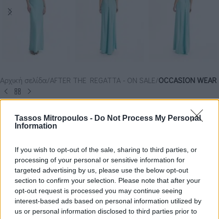
Αρχική σελίδα
AFTER THE REGATTA - ON SALE
OCCASION WEAR
ΦΟΡΕΜΑ ΜΑΞΙ MARCELLA
Tassos Mitropoulos -
Do Not Process My Personal
Information
€
351.00
€
390.00
If you wish to opt-out of the sale, sharing to third parties, or
ΧΡΏΜΑ
processing of your personal or sensitive information for
targeted advertising by us, please use the below opt-out
ΜΈΓΕΘΟΣ
Large
section to confirm your selection. Please note that after your
opt-out request is processed you may continue seeing
interest-based ads based on personal information utilized by
us or personal information disclosed to third parties prior to