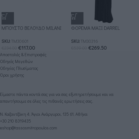
ΜΠΟΥΣΤΟ ΒΕΛΟΥΔΟ MILANI
ΦΟΡΕΜΑ ΜΑΞΙ DARREL
SKU:
ΤΜ30601
SKU:
ΤΜ30316
€
117.00
€
269.50
€
234.00
€
539.00
Αποστολές & Επιστροφές
Οδηγός Μεγεθών
Οδηγίες Πλυσίματος
Όροι χρήσης
Είμαστε πάντα κοντά σας για να σας εξυπηρετήσουμε και να
απαντήσουμε σε όλες τις πιθανές ερωτήσεις σας.
Ν. Καζαντζάκη 4, Άγιοι Ανάργυροι, 135 61, Αθήνα
+30 210 8319435
eshop@tassosmitropoulos.com