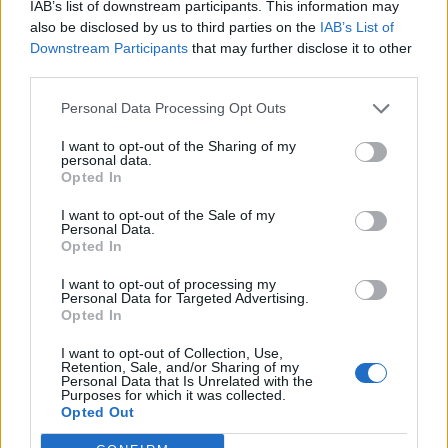
IAB’s list of downstream participants. This information may
Κάνε τις αγορές σου εύκολα & γρήγορα με KLARNA
also be disclosed by us to third parties on the
IAB’s List of
έως 3 άτοκες δόσεις χωρίς πιστωτική κάρτα!
Downstream Participants
that may further disclose it to other
third parties.
Add to wishlist
Size guide
Personal Data Processing Opt Outs
I want to opt-out of the Sharing of my
Περιγραφή
personal data.
100%PES
Opted In
Strapless mini φόρεμα με στενή εφαρμογή που αγκαλιάζει τη
I want to opt-out of the Sale of my
σιλουέτα
Personal Data.
Διακόσμηση με παγιέτες σε όλη την επιφάνεια για λαμπερό και
Opted In
glamorous αποτέλεσμα
I want to opt-out of processing my
Λεπτομέρειες από απαλά φτερά στο τελείωμα για
Personal Data for Targeted Advertising.
Opted In
παιχνιδιάρικη κομψότητα
Ντεκολτέ σε σχέδιο καρδιάς που αναδεικνύει τη θηλυκότητα
I want to opt-out of Collection, Use,
Retention, Sale, and/or Sharing of my
Κρυφό φερμουάρ στο πίσω μέρος για άψογη εφαρμογή
Personal Data that Is Unrelated with the
Purposes for which it was collected.
Ιδανικό για εντυπωσιακές βραδινές εμφανίσεις και ξεχωριστές
Opted Out
περιστάσεις