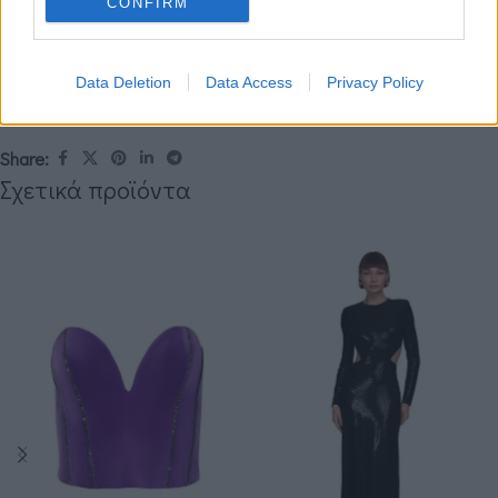
CONFIRM
Δεν βρίσκω το νούμερο ή το χρώμα που επιθυμώ.
Κωδικός προϊόντος:
ΤΜ30309
Data Deletion
Data Access
Privacy Policy
Κατηγορίες:
ALL PRODUCTS
,
FALL/ WINTER
,
FW 23-24
,
ΦΟΡΕΜΑΤΑ / ΟΛΟΣΩΜΕΣ ΦΟΡΜΕΣ
Share:
Σχετικά προϊόντα