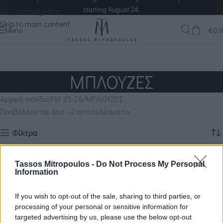
starting August 24.
Skip to navigation
Skip to main content
Menu
€
0.
ΜΠΛΟΥΖΕΣ
Αρχική σελίδα
FW 25-26
ΜΠΛΟΥΖΕΣ
Προβάλλονται όλα - 2 αποτελέσματα
Φίλτρα
Clear filters
CREAM
Tassos Mitropoulos -
Do Not Process My Personal
Information
If you wish to opt-out of the sale, sharing to third parties, or
processing of your personal or sensitive information for
targeted advertising by us, please use the below opt-out