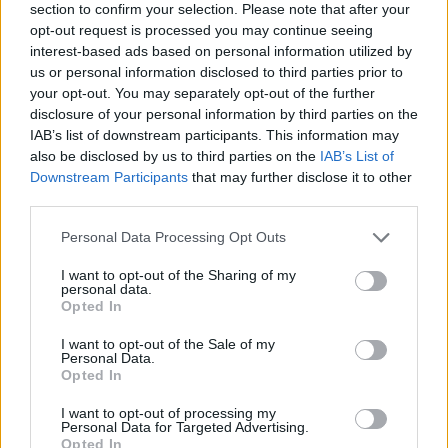
section to confirm your selection. Please note that after your
opt-out request is processed you may continue seeing
interest-based ads based on personal information utilized by
us or personal information disclosed to third parties prior to
your opt-out. You may separately opt-out of the further
disclosure of your personal information by third parties on the
IAB’s list of downstream participants. This information may
also be disclosed by us to third parties on the
IAB’s List of
Downstream Participants
that may further disclose it to other
third parties.
ΜΠΟΥΣΤΟ SHARP
ΜΠΟΥΣΤΟ INES
Personal Data Processing Opt Outs
SKU:
ΤΜ32601Β
SKU:
ΤΜ32601
I want to opt-out of the Sharing of my
€
408.00
€
267.00
personal data.
Opted In
Μπλούζες FW 25-26 | Tassos Mitropoulos
I want to opt-out of the Sale of my
Personal Data.
Opted In
Η συλλογή
Μπλούζες FW 25-26
του
Tassou Mitropoulou
εστιάζει
READ MORE
στην έννοια της δομημένης απλότητας: κομμάτια σχεδιασμένα
I want to opt-out of processing my
Personal Data for Targeted Advertising.
Αποστολές & Επιστροφές
να φοριούνται μόνα τους ή ως μέρος ενός layered συνόλου,
Opted In